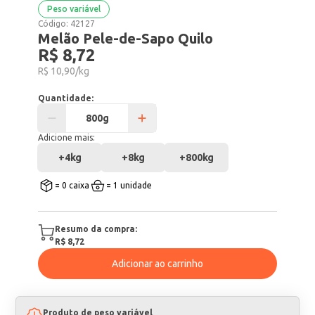
Peso variável
Código:
42127
Melão Pele-de-Sapo Quilo
R$ 8,72
R$ 10,90/kg
Quantidade:
Adicione mais:
+
4kg
+
8kg
+
800kg
= 0 caixa
= 1 unidade
Resumo da compra:
R$ 8,72
Adicionar ao carrinho
Produto de peso variável