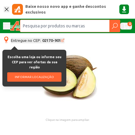
Baixe nosso novo app e ganhe descontos
exclusivos
0
Entregue no CEP:
02170-901
Escolha uma loja ou informe seu
CEP para ver ofertas da sua
região
INFORMAR LOCALIZAÇÃO
Clique na imagem para ampliar.