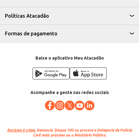
Corte o melão em fatias ou cubos para facilitar o consumo.
O Melão Pele-de-Sapo do Atacadão oferece praticidade e qualidade para
atender às diversas demandas, seja para revenda ou consumo próprio. Sua
Políticas Atacadão
doçura e frescor garantem satisfação aos seus clientes e consumidores.
Formas de pagamento
Baixe o aplicativo Meu Atacadão
Acompanhe a gente nas redes sociais
Racismo é crime.
Denuncie. Disque 100 ou procure a Delegacia de Polícia
Civil mais próxima ou o Ministério Público.