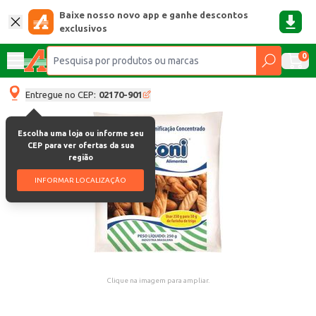
Baixe nosso novo app e ganhe descontos
exclusivos
0
Entregue no CEP:
02170-901
Escolha uma loja ou informe seu
CEP para ver ofertas da sua
região
INFORMAR LOCALIZAÇÃO
Clique na imagem para ampliar.