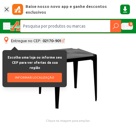
Baixe nosso novo app e ganhe descontos
exclusivos
0
Entregue no CEP:
02170-901
Escolha uma loja ou informe seu
CEP para ver ofertas da sua
região
INFORMAR LOCALIZAÇÃO
Clique na imagem para ampliar.