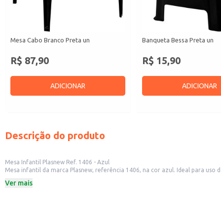
Mesa Cabo Branco Preta un
Banqueta Bessa Preta un
R$ 87,90
R$ 15,90
ADICIONAR
ADICIONAR
Descrição do produto
Mesa Infantil Plasnew Ref. 1406 - Azul
Mesa infantil da marca Plasnew, referência 1406, na cor azul. Ideal para uso
proporciona um ambiente lúdico e seguro para as crianças.
Ver mais
Modelo: 1406
Cor: Azul
Marca: Plasnew
Dicas de Uso:
Ideal para atividades lúdicas como desenho, pintura e jogos.