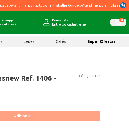
acadão
Atendimento
Institucional
Trabalhe Conosco
Atendimento em Libras
ixe o app
0
Bem-vindo
Entre ou cadastre-se
eu Atacadão
ês
Leites
Cafés
Super Ofertas
Código:
8125
asnew Ref. 1406 -
Adicionar