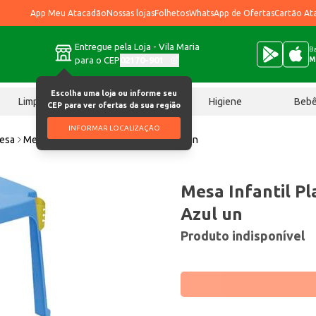
App Meu Atacadão
Nossas lojas
Folhetos
WhatsApp de Ofertas
Cartão At
Entregue pela Loja - Vila Maria
Ba
para o CEP
02170-901
M
Escolha uma loja ou informe seu
Limpeza
Chocolates
Higiene
Beb
CEP para ver ofertas da sua região
INFORMAR LOCALIZAÇÃO
mesa
Mesa Infantil Plasnew Ref. 1406 Azul un
Mesa Infantil Pl
Azul un
Produto indisponível