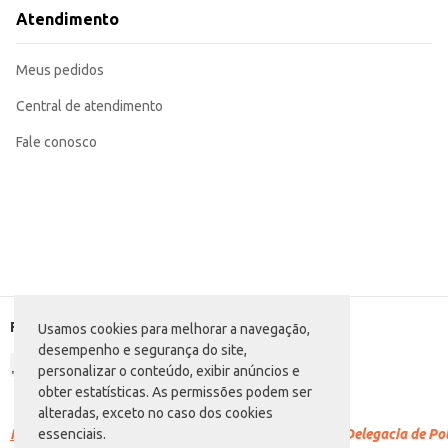
Perfeita para lanches e refeições infantis.
Atendimento
Recomendada para uso em ambientes internos.
A Mesa Infantil Plasnew Ref. 1406 oferece praticidade e segurança para o dia 
Meus pedidos
Central de atendimento
Fale conosco
Formas de pagamento
Usamos cookies para melhorar a navegação,
desempenho e segurança do site,
personalizar o conteúdo, exibir anúncios e
obter estatísticas. As permissões podem ser
alteradas, exceto no caso dos cookies
Racismo é crime.
Denuncie. Disque 100 ou procure a Delegacia de Polí
essenciais.