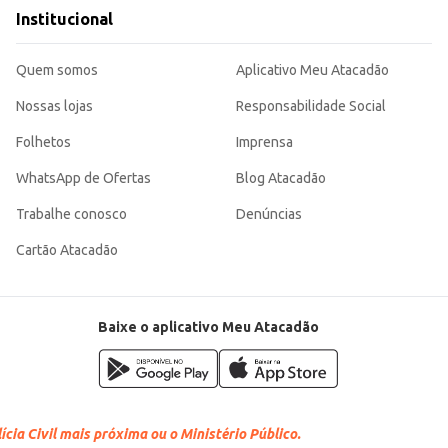
Institucional
em crianças.
e harmonioso.
a escolha adequada para o dia a dia infantil. Sua estrutura simples facilita a l
Quem somos
Aplicativo Meu Atacadão
Nossas lojas
Responsabilidade Social
Folhetos
Imprensa
WhatsApp de Ofertas
Blog Atacadão
Trabalhe conosco
Denúncias
Cartão Atacadão
Baixe o aplicativo Meu Atacadão
cia Civil mais próxima ou o Ministério Público.