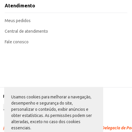
Ideal para uso em residências, em quartos infantis ou áreas de recreação.
Atendimento
Pode ser utilizada em escolas, creches ou outros estabelecimentos que atend
Combine com as Cadeiras Infantis Plasnew para criar um conjunto completo 
A Mesa Infantil Plasnew Ref. 1408 oferece praticidade e resistência, sendo um
Meus pedidos
Central de atendimento
Fale conosco
Formas de pagamento
Usamos cookies para melhorar a navegação,
desempenho e segurança do site,
personalizar o conteúdo, exibir anúncios e
obter estatísticas. As permissões podem ser
alteradas, exceto no caso dos cookies
Racismo é crime.
Denuncie. Disque 100 ou procure a Delegacia de Polí
essenciais.