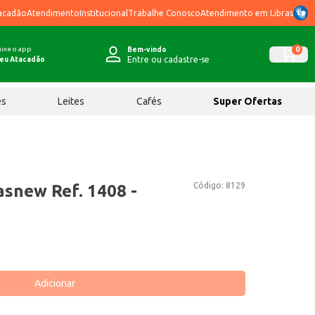
acadão
Atendimento
Institucional
Trabalhe Conosco
Atendimento em Libras
ixe o app
0
Bem-vindo
Entre ou cadastre-se
eu Atacadão
ês
Leites
Cafés
Super Ofertas
Código:
8129
asnew Ref. 1408 -
Adicionar