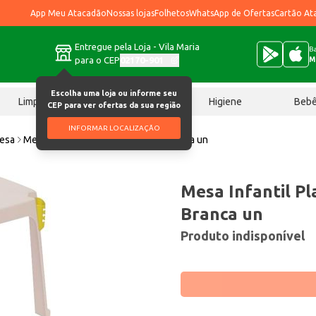
App Meu Atacadão
Nossas lojas
Folhetos
WhatsApp de Ofertas
Cartão At
Entregue pela Loja - Vila Maria
Ba
para o CEP
02170-901
M
Escolha uma loja ou informe seu
Limpeza
Chocolates
Higiene
Beb
CEP para ver ofertas da sua região
INFORMAR LOCALIZAÇÃO
mesa
Mesa Infantil Plasnew Ref. 1408 Branca un
Mesa Infantil Pl
Branca un
Produto indisponível