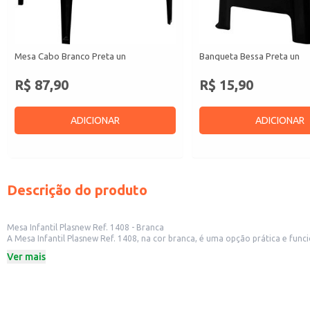
Mesa Cabo Branco Preta un
Banqueta Bessa Preta un
R$ 87,90
R$ 15,90
ADICIONAR
ADICIONAR
Descrição do produto
Mesa Infantil Plasnew Ref. 1408 - Branca
A Mesa Infantil Plasnew Ref. 1408, na cor branca, é uma opção prática e funci
diferentes estilos de decoração.
Ver mais
Marca:
Plasnew
Referência:
1408
Cor:
Branca
Unidade:
Individual
Dicas de Uso: