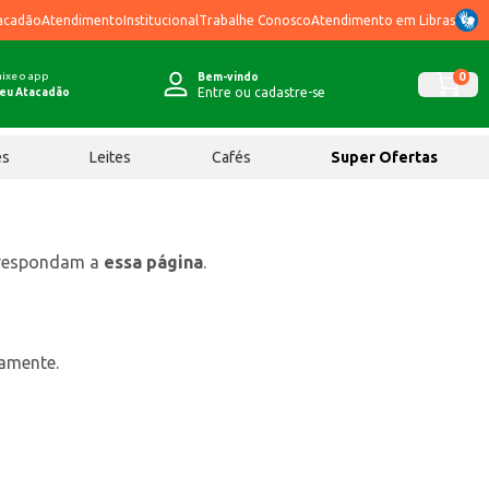
acadão
Atendimento
Institucional
Trabalhe Conosco
Atendimento em Libras
ixe o app
0
Bem-vindo
Entre ou cadastre-se
eu Atacadão
ês
Leites
Cafés
Super Ofertas
rrespondam a
essa página
.
tamente.