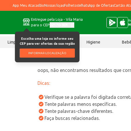
App Meu Atacadão
Nossas lojas
Folhetos
WhatsApp de Ofertas
Cartão At
Entregue pela Loja - Vila Maria
Ba
para o CEP
02170-901
M
Escolha uma loja ou informe seu
Limpeza
Chocolates
Higiene
Beb
CEP para ver ofertas da sua região
INFORMAR LOCALIZAÇÃO
oops, não encontramos resultados que co
Dicas:
Verifique se a palavra foi digitada corre
Tente palavras menos específicas.
Tente palavras-chave diferentes.
Faça buscas relacionadas.