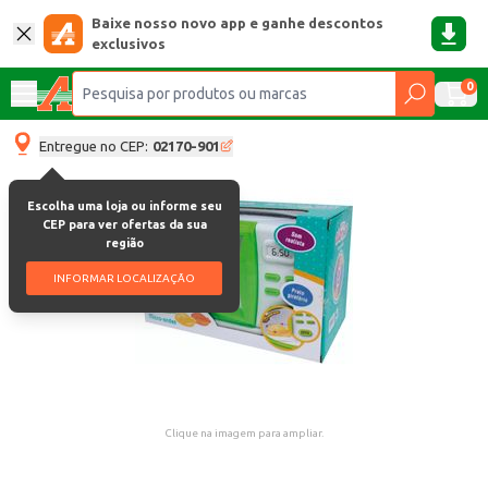
Baixe nosso novo app e ganhe descontos
exclusivos
0
Entregue no CEP:
02170-901
Escolha uma loja ou informe seu
CEP para ver ofertas da sua
região
INFORMAR LOCALIZAÇÃO
Clique na imagem para ampliar.