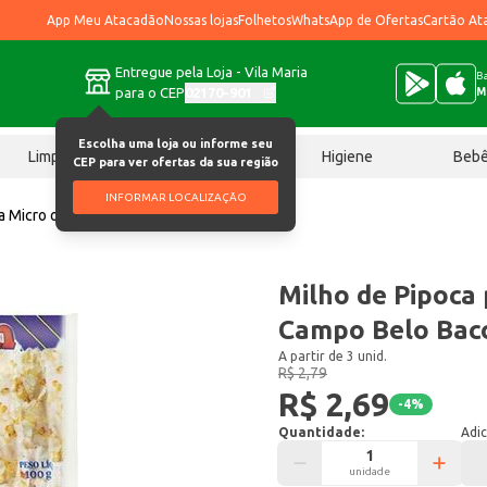
App Meu Atacadão
Nossas lojas
Folhetos
WhatsApp de Ofertas
Cartão At
Entregue pela Loja - Vila Maria
Ba
para o CEP
02170-901
M
Escolha uma loja ou informe seu
Limpeza
Chocolates
Higiene
Beb
CEP para ver ofertas da sua região
INFORMAR LOCALIZAÇÃO
ra Micro ondas Campo Belo Bacon 100g
Milho de Pipoca
Campo Belo Bac
A partir de 3 unid.
R$ 2,79
R$ 2,69
-
4
%
Quantidade:
Adic
unidade