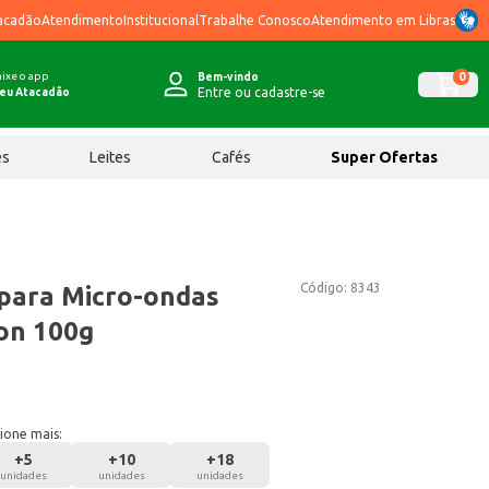
acadão
Atendimento
Institucional
Trabalhe Conosco
Atendimento em Libras
ixe o app
0
Bem-vindo
Entre ou cadastre-se
eu Atacadão
ês
Leites
Cafés
Super Ofertas
Código:
8343
 para Micro-ondas
on 100g
ione mais:
+
5
+
10
+
18
unidades
unidades
unidades