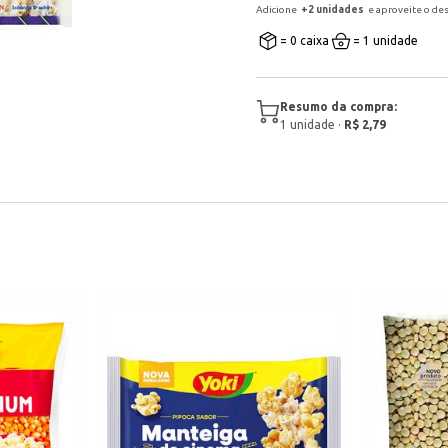
Adicione
+
2
unidade
s
e aproveite o de
= 0 caixa
= 1 unidade
Resumo da compra:
1
unidade
·
R$ 2,79