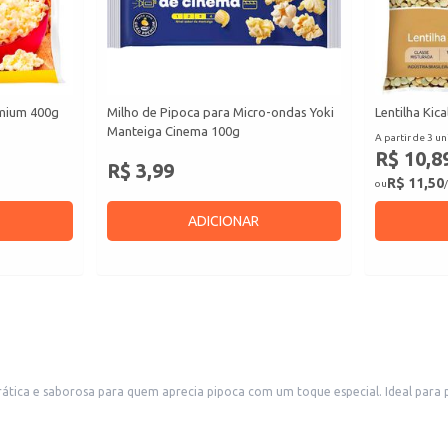
emium 400g
Milho de Pipoca para Micro-ondas Yoki
Lentilha Kic
Manteiga Cinema 100g
A partir de 3 un
R$ 10,8
R$ 3,99
R$ 11,50
ou
/
ADICIONAR
ca e saborosa para quem aprecia pipoca com um toque especial. Ideal para pr