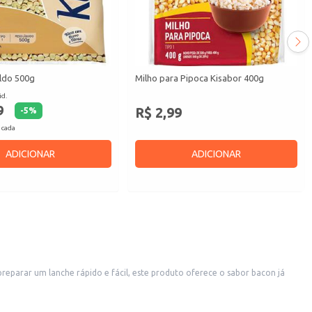
aldo 500g
Milho para Pipoca Kisabor 400g
id.
9
R$ 2,99
-
5
%
 cada
ADICIONAR
ADICIONAR
eparar um lanche rápido e fácil, este produto oferece o sabor bacon já