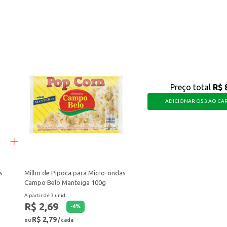
cidade de um preparo rápido e o sabor que agrada a todos, tornando seus mo
Preço total
R$ 
ADICIONAR OS 3 AO CA
s
Milho de Pipoca para Micro-ondas
Campo Belo Manteiga 100g
A partir de 3 unid.
R$ 2,69
-
4
%
R$ 2,79
ou
/ cada