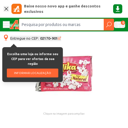
Baixe nosso novo app e ganhe descontos
exclusivos
0
Entregue no CEP:
02170-901
Escolha uma loja ou informe seu
CEP para ver ofertas da sua
região
INFORMAR LOCALIZAÇÃO
Clique na imagem para ampliar.