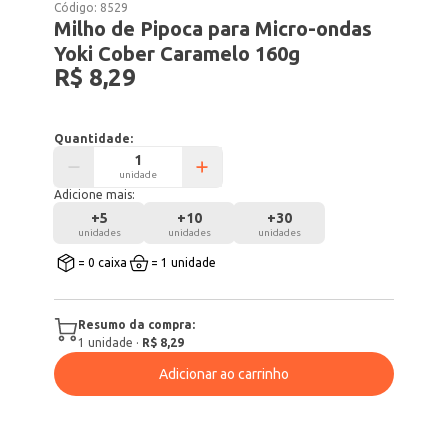
Código:
8529
Milho de Pipoca para Micro-ondas
Yoki Cober Caramelo 160g
R$ 8,29
Quantidade:
unidade
Adicione mais:
+
5
+
10
+
30
unidades
unidades
unidades
= 0 caixa
= 1 unidade
Resumo da compra:
1
unidade
·
R$ 8,29
Adicionar ao carrinho