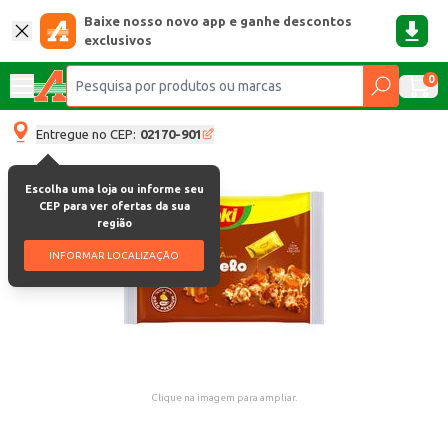
Baixe nosso novo app e ganhe descontos
exclusivos
0
Entregue no CEP:
02170-901
Escolha uma loja ou informe seu
CEP para ver ofertas da sua
região
INFORMAR LOCALIZAÇÃO
Clique na imagem para ampliar.