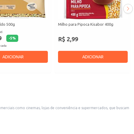
aldo 500g
Milho para Pipoca Kisabor 400g
id.
9
R$ 2,99
-
5
%
 cada
ADICIONAR
ADICIONAR