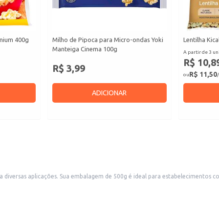
emium 400g
Milho de Pipoca para Micro-ondas Yoki
Lentilha Kic
Manteiga Cinema 100g
A partir de 3 un
R$ 10,8
R$ 3,99
R$ 11,50
ou
/
ADICIONAR
lojas de conveniência e supermercados, que buscam
tabelecimentos comerciais.