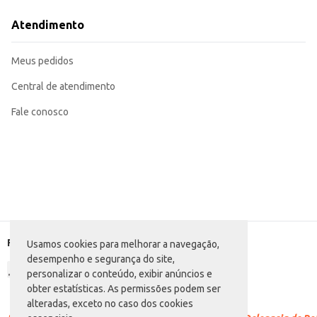
Perfeito para uso em máquinas de pipoca de diversos tamanhos.
Uma opção conveniente para uso doméstico, permitindo o preparo de pipoca
Atendimento
Marca: Yoki
Departamento: Mercearia
Meus pedidos
Categoria: Grãos diversos
Conteúdo: 500g
EAN: 7891095002672
Central de atendimento
Fale conosco
Formas de pagamento
Usamos cookies para melhorar a navegação,
desempenho e segurança do site,
personalizar o conteúdo, exibir anúncios e
obter estatísticas. As permissões podem ser
alteradas, exceto no caso dos cookies