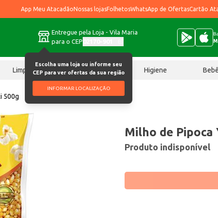
App Meu Atacadão
Nossas lojas
Folhetos
WhatsApp de Ofertas
Cartão At
Entregue pela Loja - Vila Maria
Ba
para o CEP
02170-901
M
Escolha uma loja ou informe seu
Limpeza
Chocolates
Higiene
Beb
CEP para ver ofertas da sua região
INFORMAR LOCALIZAÇÃO
ki 500g
Milho de Pipoca 
Produto indisponível