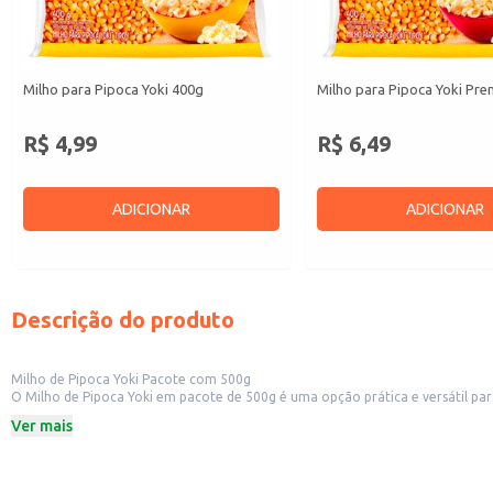
Milho para Pipoca Yoki 400g
Milho para Pipoca Yoki Pr
R$ 4,99
R$ 6,49
ADICIONAR
ADICIONAR
Descrição do produto
Milho de Pipoca Yoki Pacote com 500g
O Milho de Pipoca Yoki em pacote de 500g é uma opção prática e versátil para diversas aplicações. Sua embalagem de 500g é ideal para estabelecimentos comerciais como cinemas, 
atender a uma demanda significativa. Também é uma boa opção para quem trabalha com a produção e venda de pipocas, seja em eventos ou em pontos de venda próprios. A praticidade da embalagem facilita o manuseio e o
Ver mais
armazenamento.
Dicas de uso:
Ideal para preparo de pipoca em grandes quantidades para eventos e festas.
Adequado para revenda em lojas de conveniência, supermercados e outros es