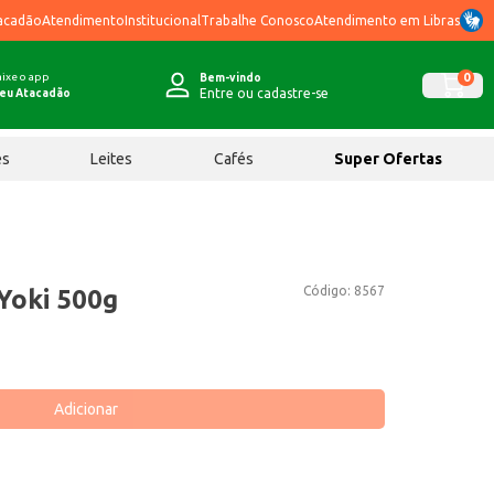
acadão
Atendimento
Institucional
Trabalhe Conosco
Atendimento em Libras
ixe o app
0
Bem-vindo
Entre ou cadastre-se
eu Atacadão
ês
Leites
Cafés
Super Ofertas
Código:
8567
Yoki 500g
Adicionar