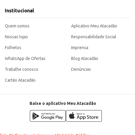
 em casa com facilidade.
Institucional
O Milho de Pipoca Yoki em pacote de 500g oferece um bom rendimento e se des
Quem somos
Aplicativo Meu Atacadão
Nossas lojas
Responsabilidade Social
Folhetos
Imprensa
WhatsApp de Ofertas
Blog Atacadão
Trabalhe conosco
Denúncias
Cartão Atacadão
Baixe o aplicativo Meu Atacadão