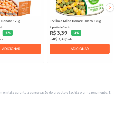
o Bonare 170g
Ervilha e Milho Bonare Dueto 170g
id.
A partir de 3 unid.
R$ 3,39
-
5
%
-
3
%
R$ 3,49
cada
ou
/ cada
ADICIONAR
ADICIONAR