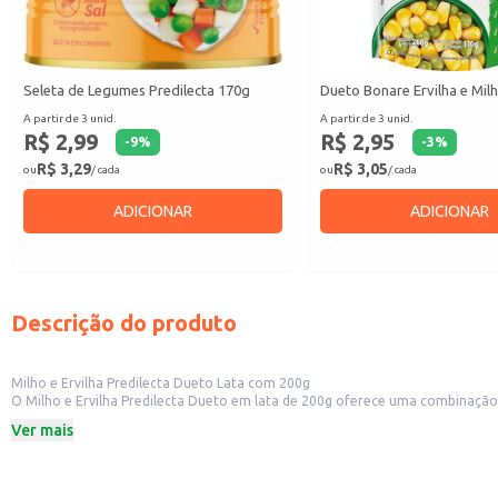
Seleta de Legumes Predilecta 170g
Dueto Bonare Ervilha e Mil
A partir de 3 unid.
A partir de 3 unid.
R$ 2,99
R$ 2,95
-
9
%
-
3
%
R$ 3,29
R$ 3,05
ou
/ cada
ou
/ cada
ADICIONAR
ADICIONAR
Descrição do produto
Milho e Ervilha Predilecta Dueto Lata com 200g
O Milho e Ervilha Predilecta Dueto em lata de 200g oferece uma combinação prática e saborosa de milho e ervilha, ideal p
uma opção versátil para o preparo de diversas receitas, atendendo tanto a 
Ver mais
Dicas de uso:
Utilize como acompanhamento de pratos principais, adicionando sabor e text
Incorpore em saladas, oferecendo variedade de cores e nutrientes.
Ideal para o preparo de risotos, sopas e outros pratos quentes.