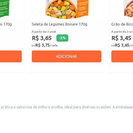
ho 170g
Seleta de Legumes Bonare 170g
Grão de Bic
A partir de 3 unid.
A partir de 3 un
R$ 3,65
R$ 3,45
-
3
%
R$ 3,75
R$ 3,65
ou
/ cada
ou
/ 
ADICIONAR
ara diversas ocasiões. A embalagem em lata garante a conservação do produto e facilita o armazenamento. É
consumidores domésticos quanto estabelecimentos comerciais.
ura às refeições.