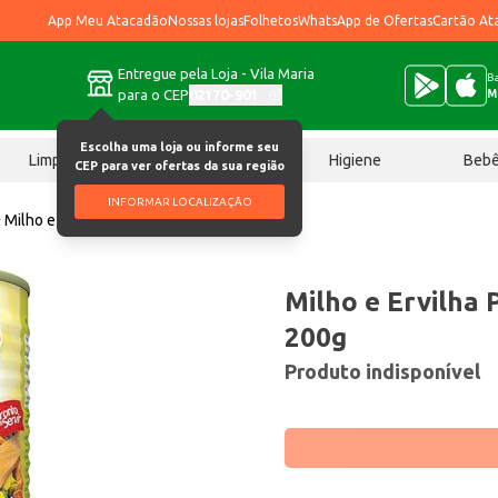
App Meu Atacadão
Nossas lojas
Folhetos
WhatsApp de Ofertas
Cartão At
Entregue pela Loja - Vila Maria
Ba
para o CEP
02170-901
M
Escolha uma loja ou informe seu
Limpeza
Chocolates
Higiene
Beb
CEP para ver ofertas da sua região
INFORMAR LOCALIZAÇÃO
Milho e Ervilha Predilecta Dueto 200g
Milho e Ervilha 
200g
Produto indisponível