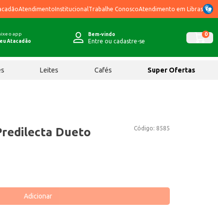
acadão
Atendimento
Institucional
Trabalhe Conosco
Atendimento em Libras
ixe o app
0
Bem-vindo
Entre ou cadastre-se
eu Atacadão
ês
Leites
Cafés
Super Ofertas
Código:
8585
Predilecta Dueto
Adicionar