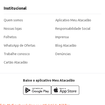
nhamento rápido e saboroso.
Institucional
 sem abrir mão do sabor e da qualidade. Sua embalagem de 200g é perfeita para
Quem somos
Aplicativo Meu Atacadão
Nossas lojas
Responsabilidade Social
Folhetos
Imprensa
WhatsApp de Ofertas
Blog Atacadão
Trabalhe conosco
Denúncias
Cartão Atacadão
Baixe o aplicativo Meu Atacadão