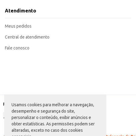
Uma opção prática para lanchonetes e restaurantes que buscam um acompa
Adequado para revenda em mercearias e supermercados.
Atendimento
O Milho e Ervilha Predilecta Dueto proporciona praticidade e conveniência,
eficiente para o dia a dia ou para ocasiões especiais.
Marca: Predilecta
Meus pedidos
Departamento: Mercearia
Categoria: Demais conservas
Conteúdo: 200g
Central de atendimento
EAN: 48250985
Fale conosco
Formas de pagamento
Usamos cookies para melhorar a navegação,
desempenho e segurança do site,
personalizar o conteúdo, exibir anúncios e
obter estatísticas. As permissões podem ser
alteradas, exceto no caso dos cookies