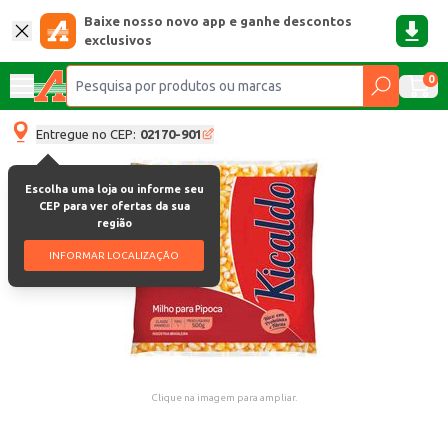
Baixe nosso novo app e ganhe descontos
exclusivos
0
Entregue no CEP:
02170-901
Escolha uma loja ou informe seu
CEP para ver ofertas da sua
região
INFORMAR LOCALIZAÇÃO
Clique na imagem para ampliar.