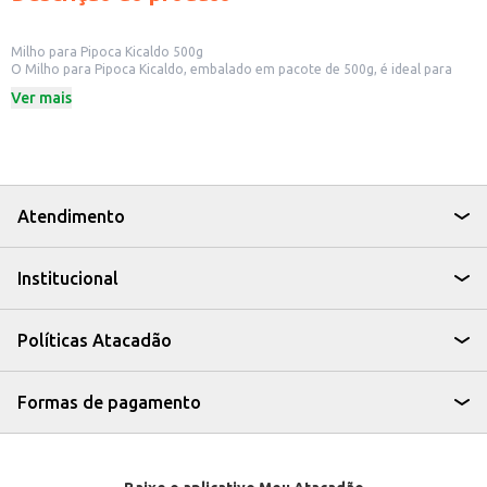
Milho para Pipoca Kicaldo 500g
O Milho para Pipoca Kicaldo, embalado em pacote de 500g, é ideal para
quem busca um petisco saboroso e fácil de preparar. Perfeito para
Ver mais
momentos de lazer em casa, o milho de pipoca Kicaldo é uma opção
prática e econômica para ter sempre à mão.
Dicas de Uso:
Prepare pipoca para acompanhar filmes e séries.
Ideal para festas e eventos, oferecendo um lanche simples e popular.
Pode ser utilizado em máquinas de pipoca ou preparado em panela.
Ótima opção para revenda em pequenos comércios e estabelecimentos.
Atendimento
Com o Milho para Pipoca Kicaldo, você garante um produto de qualidade
para seus clientes ou para o consumo próprio, desfrutando de um lanche
clássico e versátil.
Institucional
Políticas Atacadão
Formas de pagamento