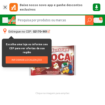
Baixe nosso novo app e ganhe descontos
exclusivos
0
Entregue no CEP:
02170-901
Escolha uma loja ou informe seu
CEP para ver ofertas da sua
região
INFORMAR LOCALIZAÇÃO
Clique na imagem para ampliar.