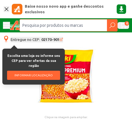
Baixe nosso novo app e ganhe descontos
exclusivos
0
Entregue no CEP:
02170-901
Escolha uma loja ou informe seu
CEP para ver ofertas da sua
região
INFORMAR LOCALIZAÇÃO
Clique na imagem para ampliar.