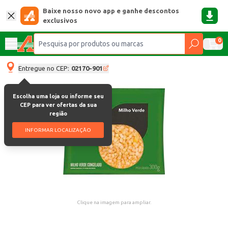
Baixe nosso novo app e ganhe descontos
exclusivos
0
Entregue no CEP:
02170-901
Escolha uma loja ou informe seu
CEP para ver ofertas da sua
região
INFORMAR LOCALIZAÇÃO
Clique na imagem para ampliar.