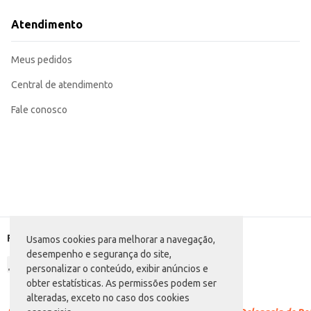
Adequado para consumo em hotéis, pousadas e outros estabelecimentos que
O Mingau Piracanjuba Banana e Maçã oferece praticidade e sabor em uma por
Atendimento
Sua composição e embalagem contribuem para uma experiência de consumo 
Marca: Piracanjuba
Departamento: Padaria e matinais
Meus pedidos
Categoria: Cereal matinal
Conteúdo: 180g
EAN: 7898215157281
Central de atendimento
Fale conosco
Formas de pagamento
Usamos cookies para melhorar a navegação,
desempenho e segurança do site,
personalizar o conteúdo, exibir anúncios e
obter estatísticas. As permissões podem ser
alteradas, exceto no caso dos cookies