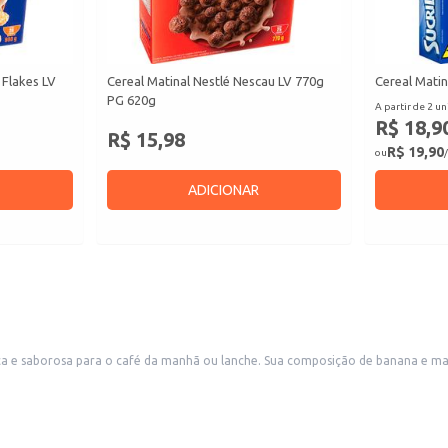
 Flakes LV
Cereal Matinal Nestlé Nescau LV 770g
Cereal Matin
PG 620g
A partir de 2 un
R$ 18,9
R$ 15,98
R$ 19,90
ou
/
ADICIONAR
nana e maçã oferece um sabor agradável e familiar, ideal para consumidores de todas
do uma opção conveniente para o dia a dia.
ciais que oferecem produtos alimentícios.
quem busca um café da manhã nutritivo e saboroso.