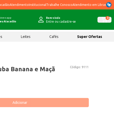
acadão
Atendimento
Institucional
Trabalhe Conosco
Atendimento em Libras
ixe o app
0
Bem-vindo
Entre ou cadastre-se
eu Atacadão
ês
Leites
Cafés
Super Ofertas
Código:
9111
uba Banana e Maçã
Adicionar