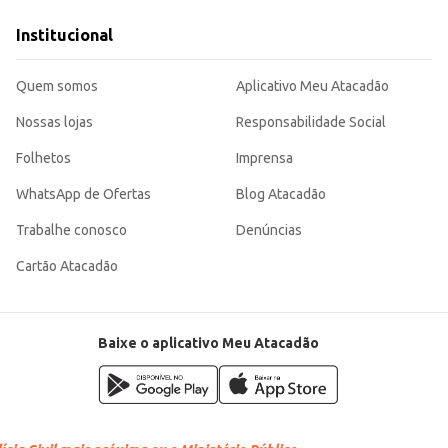
 oferecem café da manhã aos seus hóspedes.
ção individual, tornando-se uma escolha eficiente para diversos contextos, 
Institucional
conveniente e agradável.
Quem somos
Aplicativo Meu Atacadão
Nossas lojas
Responsabilidade Social
Folhetos
Imprensa
WhatsApp de Ofertas
Blog Atacadão
Trabalhe conosco
Denúncias
Cartão Atacadão
Baixe o aplicativo Meu Atacadão