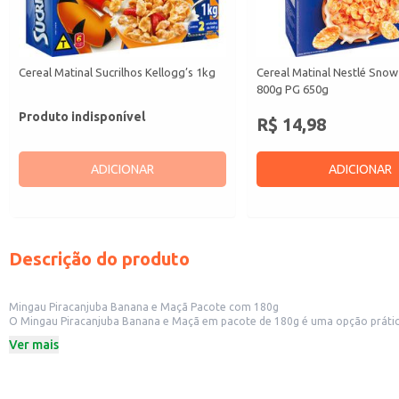
Cereal Matinal Sucrilhos Kellogg’s 1kg
Cereal Matinal Nestlé Snow
800g PG 650g
Produto indisponível
R$ 14,98
ADICIONAR
ADICIONAR
Descrição do produto
Mingau Piracanjuba Banana e Maçã Pacote com 180g
O Mingau Piracanjuba Banana e Maçã em pacote de 180g é uma opção prática e saborosa para o café da manhã ou lanche. Sua composição de ba
as idades. A embalagem individual facilita o consumo e o transporte, sen
Ver mais
Dicas de uso:
Ideal para revenda em mercearias, padarias e outros estabelecimentos comer
Pode ser incluído em cestas de café da manhã e kits de lanches.
Uma opção prática e rápida para o consumo doméstico, especialmente para 