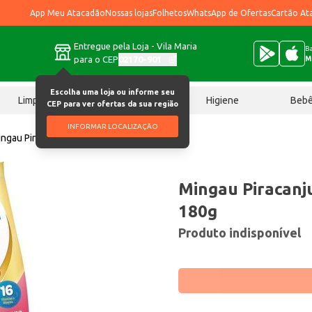
App Meu Atacadão
Nossas lojas
Folhetos
WhatsApp de Ofertas
Cartão At
Entregue pela Loja - Vila Maria
Ba
para o CEP
02170-901
M
Escolha uma loja ou informe seu
Limpeza
Chocolates
Higiene
Beb
CEP para ver ofertas da sua região
INFORMAR LOCALIZAÇÃO
ngau Piracanjuba Banana e Maçã 180g
Mingau Piracanj
180g
Produto indisponível