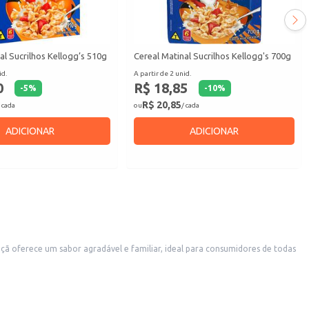
al Sucrilhos Kellogg’s 510g
Cereal Matinal Sucrilhos Kellogg's 700g
id.
A partir de 2 unid.
0
R$ 18,85
-
5
%
-
10
%
R$ 20,85
 cada
ou
/ cada
ADICIONAR
ADICIONAR