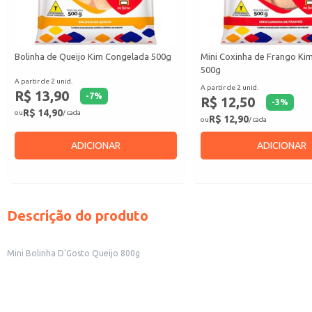
Bolinha de Queijo Kim Congelada 500g
Mini Coxinha de Frango Ki
500g
A partir de 2 unid.
A partir de 2 unid.
R$ 13,90
-
7
%
R$ 12,50
-
3
%
R$ 14,90
ou
/ cada
R$ 12,90
ou
/ cada
ADICIONAR
ADICIONAR
Descrição do produto
Mini Bolinha D'Gosto Queijo 800g