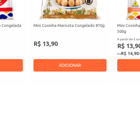
m Congelada
Mini Coxinha Maricota Congelado 810g
Mini Coxinh
500g
A partir de 2 un
R$ 13,90
R$ 13,9
R$ 14,90
ou
/
ADICIONAR