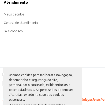
Atendimento
Meus pedidos
Central de atendimento
Fale conosco
Formas de pagamento
Usamos cookies para melhorar a navegação,
desempenho e segurança do site,
personalizar o conteúdo, exibir anúncios e
obter estatísticas. As permissões podem ser
alteradas, exceto no caso dos cookies
Racismo é crime.
Denuncie. Disque 100 ou procure a Delegacia de Polí
essenciais.