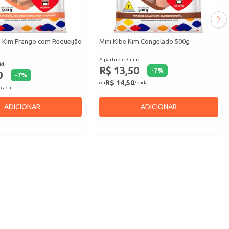
a Kim Frango com Requeijão
Mini Kibe Kim Congelado 500g
A partir de 3 unid.
id.
R$ 13,50
-
7
%
0
-
7
%
R$ 14,50
ou
/ cada
 cada
ADICIONAR
ADICIONAR