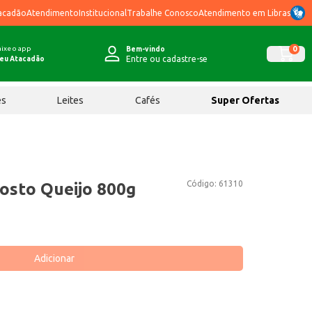
acadão
Atendimento
Institucional
Trabalhe Conosco
Atendimento em Libras
ixe o app
0
Bem-vindo
Entre ou cadastre-se
eu Atacadão
ês
Leites
Cafés
Super Ofertas
Código:
61310
Gosto Queijo 800g
Adicionar