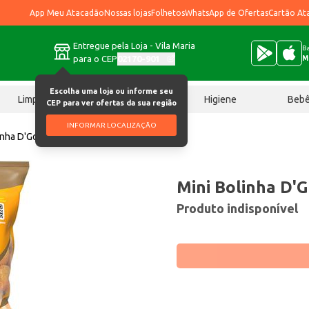
App Meu Atacadão
Nossas lojas
Folhetos
WhatsApp de Ofertas
Cartão At
Entregue pela Loja - Vila Maria
Ba
para o CEP
02170-901
M
Escolha uma loja ou informe seu
Limpeza
Chocolates
Higiene
Beb
CEP para ver ofertas da sua região
INFORMAR LOCALIZAÇÃO
inha D'Gosto Queijo 800g
Mini Bolinha D'
Produto indisponível