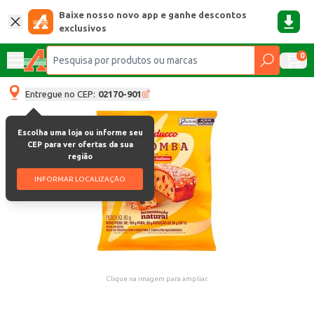
Baixe nosso novo app e ganhe descontos
exclusivos
0
Entregue no CEP:
02170-901
Escolha uma loja ou informe seu
CEP para ver ofertas da sua
região
INFORMAR LOCALIZAÇÃO
Clique na imagem para ampliar.