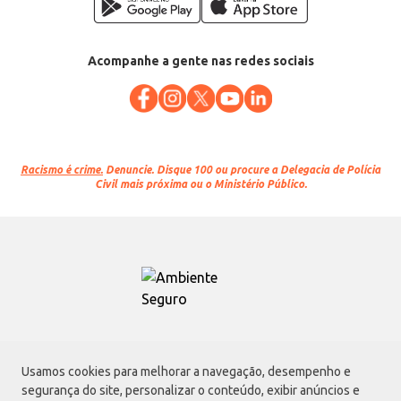
Acompanhe a gente nas redes sociais
Racismo é crime.
Denuncie. Disque 100 ou procure a Delegacia de Polícia
Civil mais próxima ou o Ministério Público.
Atacadão S.A.
Usamos cookies para melhorar a navegação, desempenho e
Avenida Morvan Dias de Figueiredo, 6169, Vila Maria, São Paulo - SP | CEP
segurança do site, personalizar o conteúdo, exibir anúncios e
02170-901 | CNPJ: 75.315.333/0001-09