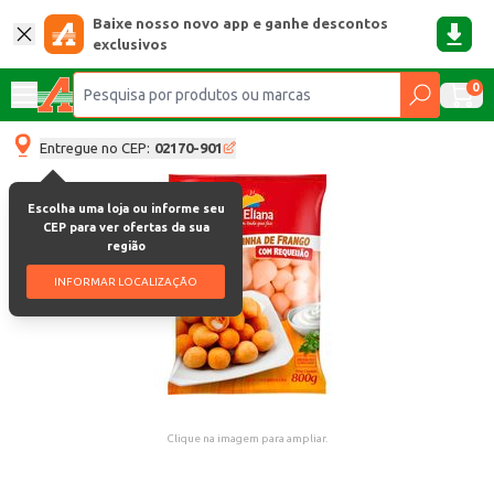
Baixe nosso novo app e ganhe descontos
exclusivos
0
Entregue no CEP:
02170-901
Escolha uma loja ou informe seu
CEP para ver ofertas da sua
região
INFORMAR LOCALIZAÇÃO
Clique na imagem para ampliar.