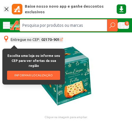
Baixe nosso novo app e ganhe descontos
exclusivos
0
Entregue no CEP:
02170-901
Escolha uma loja ou informe seu
CEP para ver ofertas da sua
região
INFORMAR LOCALIZAÇÃO
Clique na imagem para ampliar.