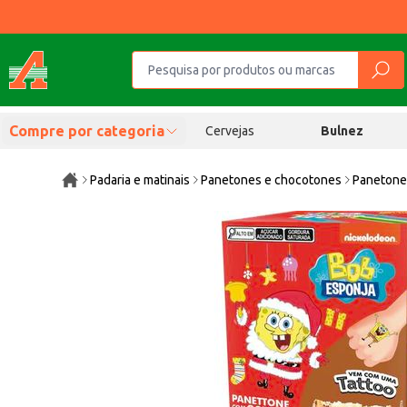
Compre por categoria
Cervejas
Bulnez
Padaria e matinais
Panetones e chocotones
Paneton