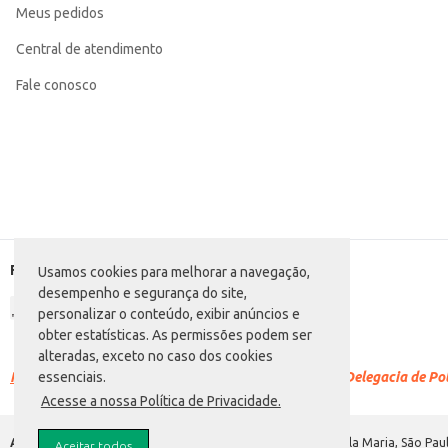
Meus pedidos
Categoria: Panetone
Peso: 80g
EAN: 7897173011260
Central de atendimento
Fale conosco
Formas de pagamento
Usamos cookies para melhorar a navegação,
desempenho e segurança do site,
personalizar o conteúdo, exibir anúncios e
obter estatísticas. As permissões podem ser
alteradas, exceto no caso dos cookies
Racismo é crime.
Denuncie. Disque 100 ou procure a Delegacia de Polí
essenciais.
Acesse a nossa Política de Privacidade.
Atacadão S.A.
Avenida Morvan Dias de Figueiredo, 6169, Vila Maria, São Paul
Aceitar todos