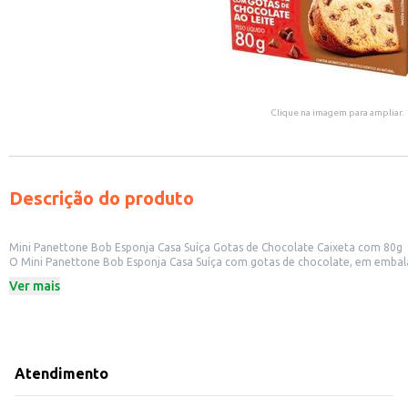
Clique na imagem para ampliar.
Descrição do produto
Mini Panettone Bob Esponja Casa Suíça Gotas de Chocolate Caixeta com 80g
O Mini Panettone Bob Esponja Casa Suíça com gotas de chocolate, em embalagem individual de 80g, é uma opção pr
Ver mais
Dicas de uso:
Ideal para revenda em estabelecimentos comerciais, aumentando a variedade
Perfeito para compor cestas de presentes e lembrancinhas em eventos.
Uma opção prática e saborosa para consumo doméstico, em momentos de ca
Pode ser oferecido como acompanhamento de cafés e chás.
Com seu sabor tradicional de panettone e o atrativo visual da temática Bob
Atendimento
Sua embalagem individual garante a conservação e facilita o manuseio e a dis
Marca: Casa Suíça
Departamento: Padaria e matinais