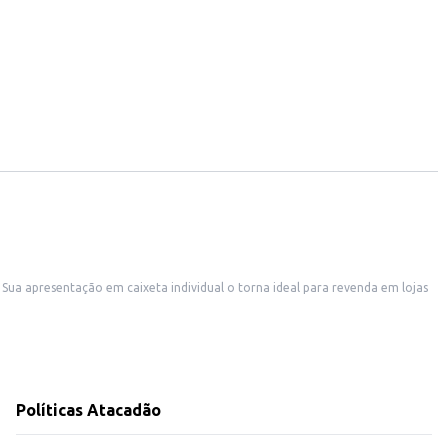
s
imentos comerciais que buscam produtos atrativos para seus clientes. Também é uma excelente opção para cestas de presentes, eventos e consumo doméstico.
de, atendendo a diferentes necessidades do mercado e do consumidor final.
Políticas Atacadão