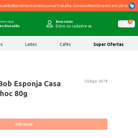
acadão
Atendimento
Institucional
Trabalhe Conosco
Atendimento em Libras
ixe o app
0
Bem-vindo
Entre ou cadastre-se
eu Atacadão
ês
Leites
Cafés
Super Ofertas
Código:
9379
Bob Esponja Casa
Choc 80g
Adicionar