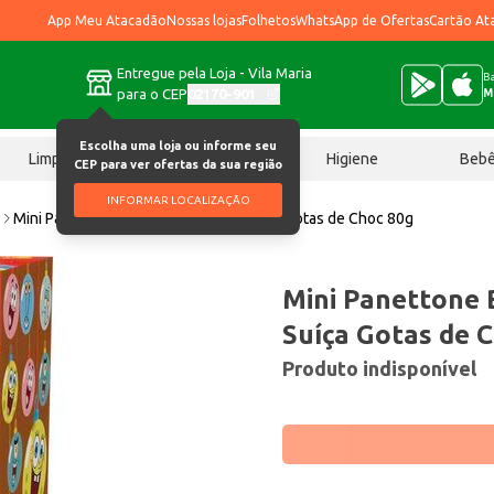
App Meu Atacadão
Nossas lojas
Folhetos
WhatsApp de Ofertas
Cartão At
Entregue pela Loja - Vila Maria
Ba
para o CEP
02170-901
M
Escolha uma loja ou informe seu
Limpeza
Chocolates
Higiene
Beb
CEP para ver ofertas da sua região
INFORMAR LOCALIZAÇÃO
e
Mini Panettone Bob Esponja Casa Suíça Gotas de Choc 80g
Mini Panettone 
Suíça Gotas de 
Produto indisponível