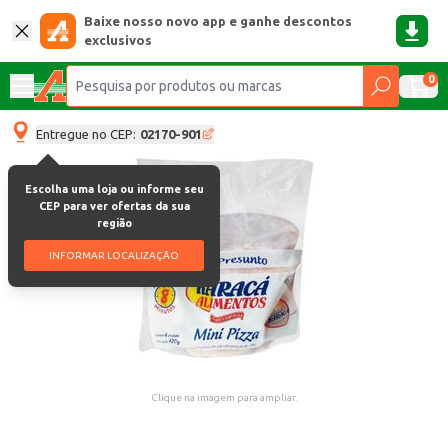
Baixe nosso novo app e ganhe descontos
exclusivos
0
Entregue no CEP:
02170-901
Escolha uma loja ou informe seu
CEP para ver ofertas da sua
região
INFORMAR LOCALIZAÇÃO
Clique na imagem para ampliar.