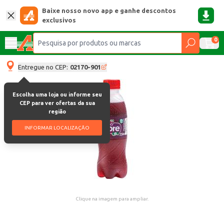
Baixe nosso novo app e ganhe descontos
exclusivos
0
Entregue no CEP:
02170-901
Escolha uma loja ou informe seu
CEP para ver ofertas da sua
região
INFORMAR LOCALIZAÇÃO
Clique na imagem para ampliar.