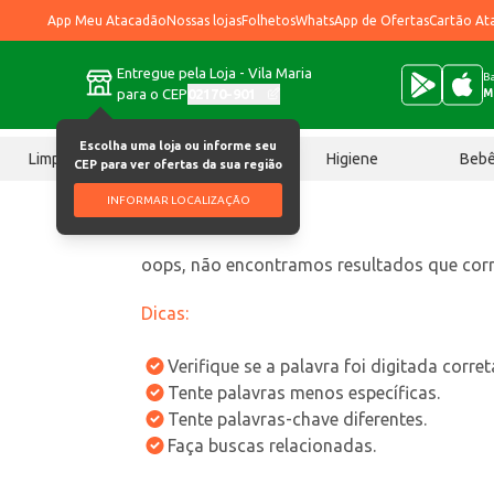
App Meu Atacadão
Nossas lojas
Folhetos
WhatsApp de Ofertas
Cartão At
Entregue pela Loja - Vila Maria
Ba
para o CEP
02170-901
M
Escolha uma loja ou informe seu
Limpeza
Chocolates
Higiene
Beb
CEP para ver ofertas da sua região
INFORMAR LOCALIZAÇÃO
oops, não encontramos resultados que co
Dicas:
Verifique se a palavra foi digitada corre
Tente palavras menos específicas.
Tente palavras-chave diferentes.
Faça buscas relacionadas.