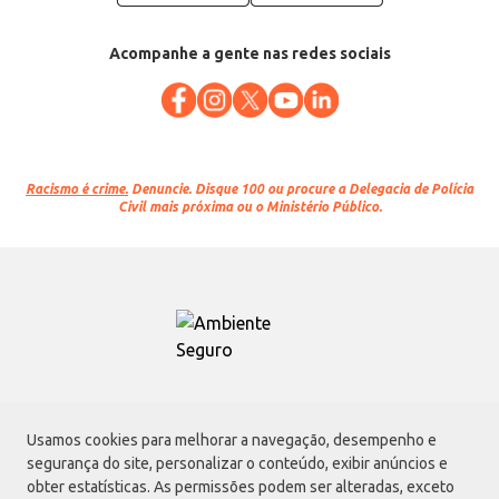
Acompanhe a gente nas redes sociais
Racismo é crime.
Denuncie. Disque 100 ou procure a Delegacia de Polícia
Civil mais próxima ou o Ministério Público.
Atacadão S.A.
Usamos cookies para melhorar a navegação, desempenho e
Avenida Morvan Dias de Figueiredo, 6169, Vila Maria, São Paulo - SP | CEP
segurança do site, personalizar o conteúdo, exibir anúncios e
02170-901 | CNPJ: 75.315.333/0001-09
obter estatísticas. As permissões podem ser alteradas, exceto