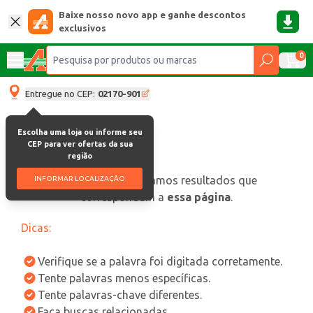
Baixe nosso novo app e ganhe descontos
exclusivos
0
Entregue no CEP:
02170-901
Escolha uma loja ou informe seu
CEP para ver ofertas da sua
região
oops, não encontramos resultados que
INFORMAR LOCALIZAÇÃO
correspondam a
essa página
.
Dicas:
Verifique se a palavra foi digitada corretamente.
Tente palavras menos específicas.
Tente palavras-chave diferentes.
Faça buscas relacionadas.