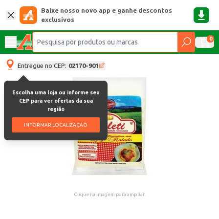
Baixe nosso novo app e ganhe descontos
exclusivos
0
Entregue no CEP:
02170-901
Escolha uma loja ou informe seu
CEP para ver ofertas da sua
região
INFORMAR LOCALIZAÇÃO
Clique na imagem para ampliar.