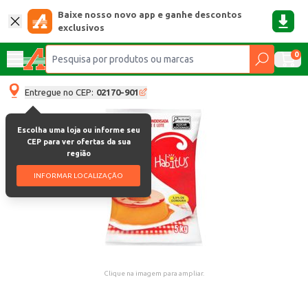
Baixe nosso novo app e ganhe descontos
exclusivos
0
Entregue no CEP:
02170-901
Escolha uma loja ou informe seu
CEP para ver ofertas da sua
região
INFORMAR LOCALIZAÇÃO
Clique na imagem para ampliar.