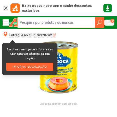
Baixe nosso novo app e ganhe descontos
exclusivos
0
Entregue no CEP:
02170-901
Escolha uma loja ou informe seu
CEP para ver ofertas da sua
região
INFORMAR LOCALIZAÇÃO
Clique na imagem para ampliar.