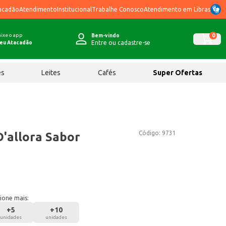
acadão
Atendimento
Institucional
Trabalhe Conosco
Atendimento em Libras
ixe o app
0
Bem-vindo
Entre ou cadastre-se
eu Atacadão
ês
Leites
Cafés
Super Ofertas
Código:
9731
D'allora Sabor
ione mais:
+
5
+
10
unidades
unidades