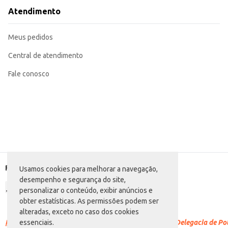
Adicione em molhos e cremes para dar um toque especial.
Atendimento
Perfeita para o preparo de receitas caseiras, oferecendo praticidade e sabor.
A Mistura Láctea D'allora Sabor Requeijão proporciona praticidade e econo
rendimento, otimizando o custo-benefício.
Meus pedidos
Marca: D'allora
Departamento: Frios e congelados
Categoria: Cobertura culinária
Central de atendimento
Conteúdo: 1,8kg
EAN: 7896196301532
Fale conosco
Formas de pagamento
Usamos cookies para melhorar a navegação,
desempenho e segurança do site,
personalizar o conteúdo, exibir anúncios e
obter estatísticas. As permissões podem ser
alteradas, exceto no caso dos cookies
Racismo é crime.
Denuncie. Disque 100 ou procure a Delegacia de Polí
essenciais.