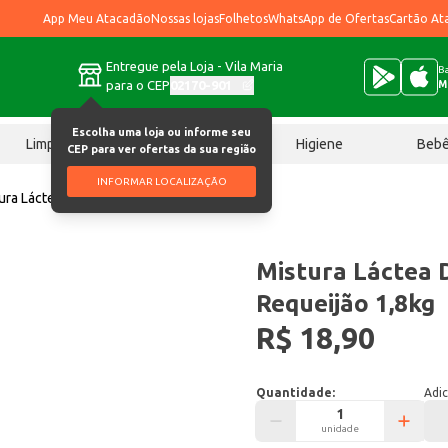
App Meu Atacadão
Nossas lojas
Folhetos
WhatsApp de Ofertas
Cartão At
Entregue pela Loja - Vila Maria
Ba
para o CEP
02170-901
M
Escolha uma loja ou informe seu
Limpeza
Chocolates
Higiene
Beb
CEP para ver ofertas da sua região
INFORMAR LOCALIZAÇÃO
ura Láctea D'allora Sabor Requeijão 1,8kg
Mistura Láctea 
Requeijão 1,8kg
R$ 18,90
Quantidade:
Adic
unidade