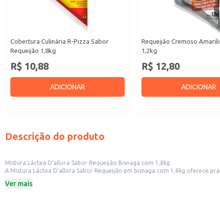
Cobertura Culinária R-Pizza Sabor
Requeijão Cremoso Amarili
Requeijão 1,8kg
1,2kg
R$ 10,88
R$ 12,80
ADICIONAR
ADICIONAR
Descrição do produto
Mistura Láctea D'allora Sabor Requeijão Bisnaga com 1,8kg
A Mistura Láctea D'allora Sabor Requeijão em bisnaga com 1,8kg oferece praticidade e rendimento para diversas aplicações. Sua embalagem 
estabelecimentos comerciais como padarias, lanchonetes e restaurantes, que buscam um produto versátil para incre
Ver mais
de receitas que levam requeijão.
Dicas de uso:
Utilize como cobertura em pães, biscoitos e outros assados.
Incorpore em receitas de massas, como lasanhas e nhoques.
Sirva como acompanhamento para pratos salgados, como batatas e carnes.