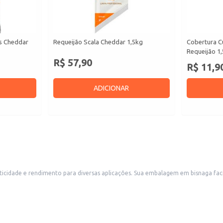
s Cheddar
Requeijão Scala Cheddar 1,5kg
Cobertura Cu
Requeijão 1
R$ 57,90
R$ 11,9
ADICIONAR
em bisnaga facilita o uso e o armazenamento, evitando desperdícios. Ideal para uso em
mentar seus pratos e sobremesas. Também é uma opção conveniente para uso doméstico, simplificando o preparo