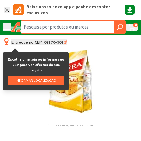
Baixe nosso novo app e ganhe descontos
exclusivos
0
Entregue no CEP:
02170-901
Escolha uma loja ou informe seu
CEP para ver ofertas da sua
região
INFORMAR LOCALIZAÇÃO
Clique na imagem para ampliar.