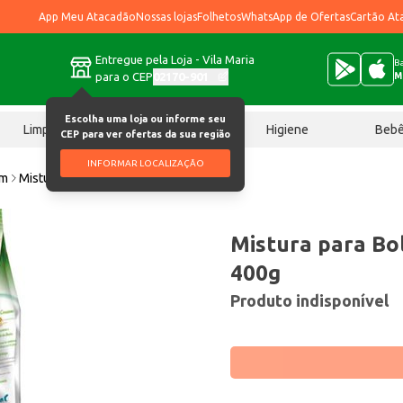
App Meu Atacadão
Nossas lojas
Folhetos
WhatsApp de Ofertas
Cartão At
Entregue pela Loja - Vila Maria
Ba
para o CEP
02170-901
M
Escolha uma loja ou informe seu
Limpeza
Chocolates
Higiene
Beb
CEP para ver ofertas da sua região
INFORMAR LOCALIZAÇÃO
im
Mistura para Bolo Da Barra Limão 400g
Mistura para Bo
400g
Produto indisponível