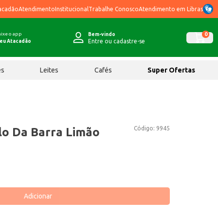
acadão
Atendimento
Institucional
Trabalhe Conosco
Atendimento em Libras
ixe o app
0
Bem-vindo
Entre ou cadastre-se
eu Atacadão
ês
Leites
Cafés
Super Ofertas
Código:
9945
lo Da Barra Limão
Adicionar