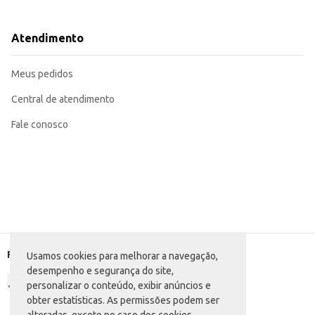
Dicas de Uso:
Ideal para confeitarias e padarias que buscam praticidade no preparo de bolo
Perfeita para uso doméstico, facilitando o preparo de bolos saborosos em ca
Atendimento
Pode ser utilizada em lanchonetes e estabelecimentos que oferecem bolos c
Com a Mistura para Bolo Da Barra Limão, você garante praticidade e sabor e
saborosos.
Meus pedidos
Central de atendimento
Fale conosco
Formas de pagamento
Usamos cookies para melhorar a navegação,
desempenho e segurança do site,
personalizar o conteúdo, exibir anúncios e
obter estatísticas. As permissões podem ser