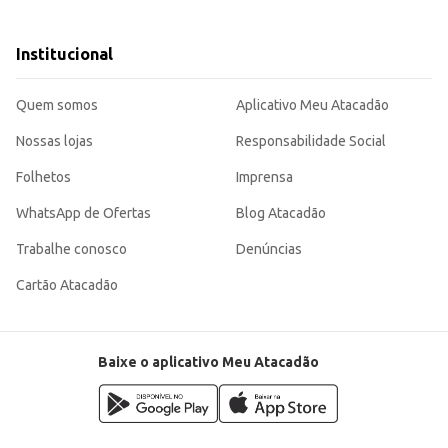
s.
sa.
Institucional
omo parte do cardápio.
m seus bolos, seja para revenda ou consumo próprio. Sua praticidade e rendim
Quem somos
Aplicativo Meu Atacadão
Nossas lojas
Responsabilidade Social
Folhetos
Imprensa
WhatsApp de Ofertas
Blog Atacadão
Trabalhe conosco
Denúncias
Cartão Atacadão
Baixe o aplicativo Meu Atacadão