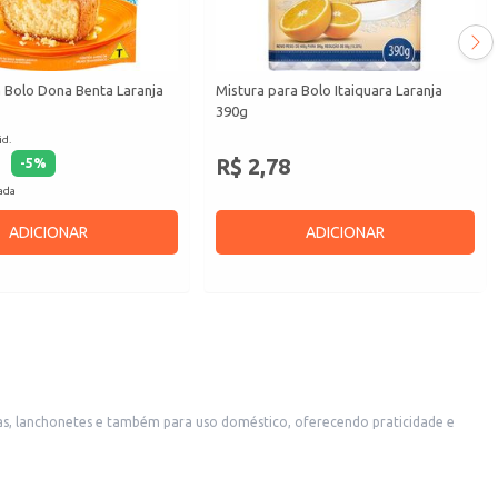
 Bolo Dona Benta Laranja
Mistura para Bolo Itaiquara Laranja
390g
id.
R$ 2,78
-
5
%
cada
ADICIONAR
ADICIONAR
as, lanchonetes e também para uso doméstico, oferecendo praticidade e