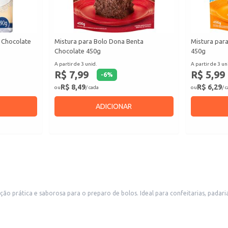
a Chocolate
Mistura para Bolo Dona Benta
Mistura para
Chocolate 450g
450g
A partir de 3 unid.
A partir de 3 un
R$ 7,99
R$ 5,99
-
6
%
R$ 8,49
R$ 6,29
ou
/ cada
ou
/ 
ADICIONAR
 prática e saborosa para o preparo de bolos. Ideal para confeitarias, padari