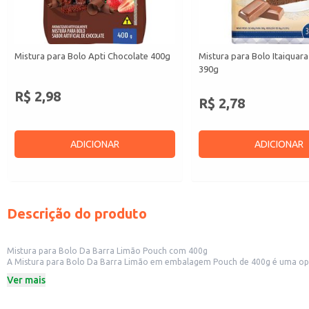
Mistura para Bolo Apti Chocolate 400g
Mistura para Bolo Itaiquar
390g
R$ 2,98
R$ 2,78
ADICIONAR
ADICIONAR
Descrição do produto
Mistura para Bolo Da Barra Limão Pouch com 400g
A Mistura para Bolo Da Barra Limão em embalagem Pouch de 400g é uma opção
economia de tempo na produção de bolos de limão.
Ver mais
Embalagem: Pouch de 400g
Sabor: Limão
Marca: Da Barra