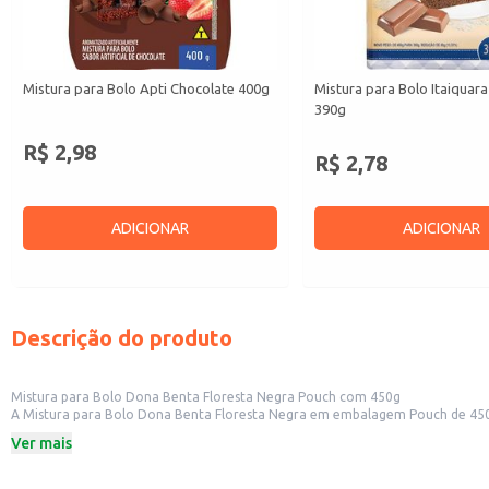
Mistura para Bolo Apti Chocolate 400g
Mistura para Bolo Itaiquar
390g
R$ 2,98
R$ 2,78
ADICIONAR
ADICIONAR
Descrição do produto
Mistura para Bolo Dona Benta Floresta Negra Pouch com 450g
A Mistura para Bolo Dona Benta Floresta Negra em embalagem Pouch de 450g oferece praticidade e rendimento para
buscam opções de preparo rápido e saboro
Ver mais
Dicas de uso:
Prepare o bolo seguindo as instruções da embalagem para um resultado cons
Ideal para venda em estabelecimentos comerciais como confeitarias e pada