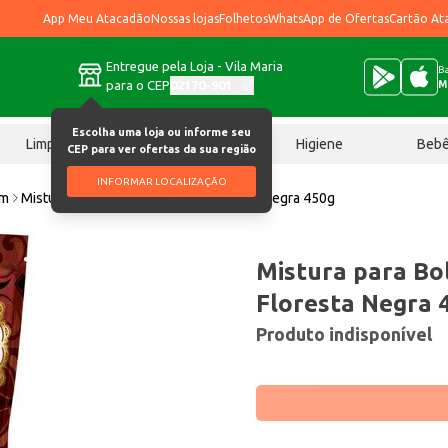
App Meu Atacadão
Nossas lojas
Folhetos
WhatsApp de Ofertas
Cartão At
Entregue pela Loja - Vila Maria
Ba
para o CEP
02170-901
M
Escolha uma loja ou informe seu
Limpeza
Chocolates
Higiene
Beb
CEP para ver ofertas da sua região
INFORMAR LOCALIZAÇÃO
im
Mistura para Bolo Dona Benta Floresta Negra 450g
Mistura para Bo
Floresta Negra 
Produto indisponível