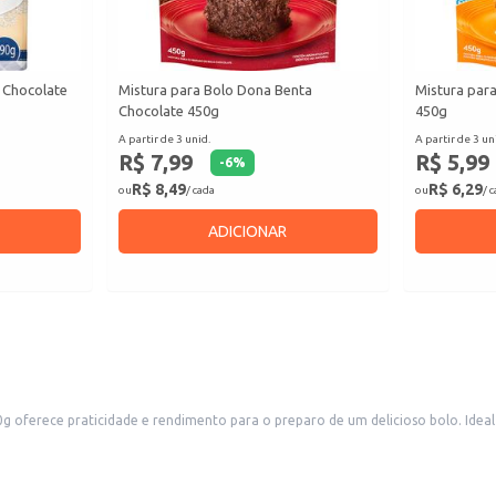
a Chocolate
Mistura para Bolo Dona Benta
Mistura para
Chocolate 450g
450g
A partir de 3 unid.
A partir de 3 un
R$ 7,99
R$ 5,99
-
6
%
R$ 8,49
R$ 6,29
ou
/ cada
ou
/ 
ADICIONAR
 o preparo de um delicioso bolo. Ideal para confeitarias, padarias e outros estabelecimentos comerciais que
so. Também é uma excelente opção para uso doméstico, permitindo a criação de um bolo sofisticado com facil
istente e saboroso.
rias, oferecendo uma opção de bolo pronta para consumo ou para encomendas.