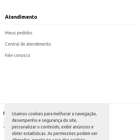
Perfeita para uso doméstico, simplificando o processo de preparo de um bolo
Pode ser utilizada como base para criações personalizadas, adicionando ingr
Com a Mistura para Bolo Dona Benta Floresta Negra, você garante um produto 
Atendimento
embalagem Pouch garante praticidade no manuseio e armazenamento.
Marca: Dona Benta
Departamento: Mercearia
Meus pedidos
Categoria: Mistura de bolo, mousse e pudim
Conteúdo: 450g
EAN: 7896005216941
Central de atendimento
Fale conosco
Formas de pagamento
Usamos cookies para melhorar a navegação,
desempenho e segurança do site,
personalizar o conteúdo, exibir anúncios e
obter estatísticas. As permissões podem ser