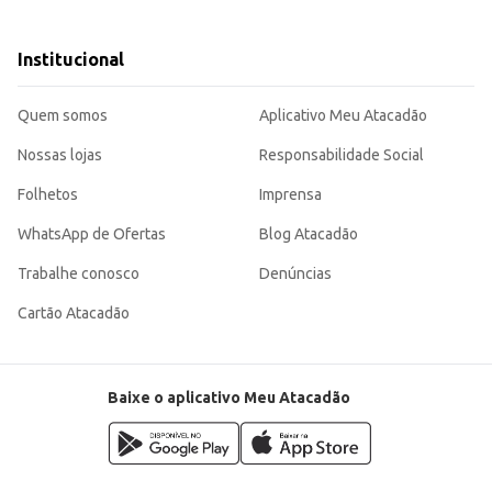
 de Floresta Negra.
edientes extras de acordo com a preferência.
de qualidade, facilitando o processo de preparo e oferecendo um resultado sab
Institucional
Quem somos
Aplicativo Meu Atacadão
Nossas lojas
Responsabilidade Social
Folhetos
Imprensa
WhatsApp de Ofertas
Blog Atacadão
Trabalhe conosco
Denúncias
Cartão Atacadão
Baixe o aplicativo Meu Atacadão