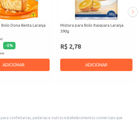
 Bolo Dona Benta Laranja
Mistura para Bolo Itaiquara Laranja
390g
id.
R$ 2,78
-
5
%
cada
ADICIONAR
ADICIONAR
idade.