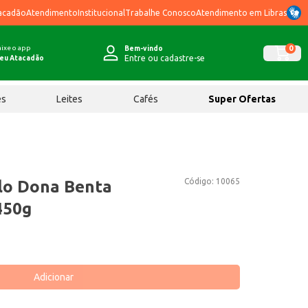
acadão
Atendimento
Institucional
Trabalhe Conosco
Atendimento em Libras
ixe o app
0
Bem-vindo
Entre ou cadastre-se
eu Atacadão
ês
Leites
Cafés
Super Ofertas
Código:
10065
lo Dona Benta
450g
Adicionar