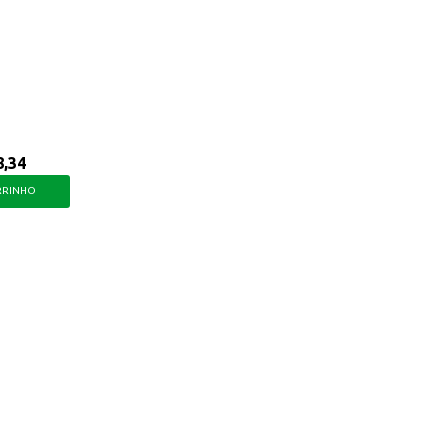
e.
8,34
RRINHO