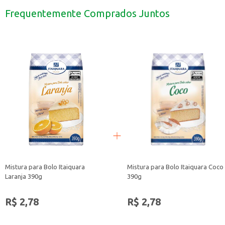
Experimente diferentes coberturas e recheios para personalizar seus bolos.
Frequentemente Comprados Juntos
Ideal para quem busca praticidade sem abrir mão do sabor.
Com a Mistura para Bolo Itaiquara Chocolate, você tem a praticidade que prec
Mistura para Bolo Itaiquara
Mistura para Bolo Itaiquara Coco
Laranja 390g
390g
R$ 2,78
R$ 2,78