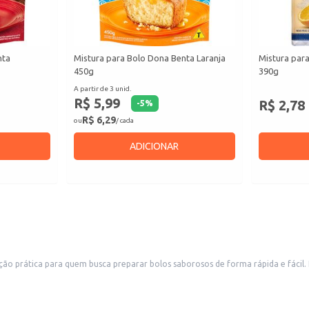
nta
Mistura para Bolo Dona Benta Laranja
Mistura para
450g
390g
A partir de 3 unid.
R$ 5,99
R$ 2,78
-
5
%
R$ 6,29
ou
/ cada
ADICIONAR
 prática para quem busca preparar bolos saborosos de forma rápida e fácil. Id