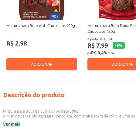
Mistura para Bolo Apti Chocolate 400g
Mistura para Bolo Dona Be
Chocolate 450g
A partir de 3 unid.
R$ 2,98
R$ 7,99
-
6
%
R$ 8,49
ou
/ cada
ADICIONAR
ADICIONAR
Descrição do produto
Mistura para Bolo Itaiquara Chocolate 390g
A Mistura para Bolo Itaiquara Chocolate, com embalagem de 390g, é uma opção
ocasiões, desde um simples lanche até celebrações especiais.
Ver mais
Dicas de Uso:
Prepare bolos para o café da manhã ou da tarde.
Faça bolos para festas de aniversário e eventos.