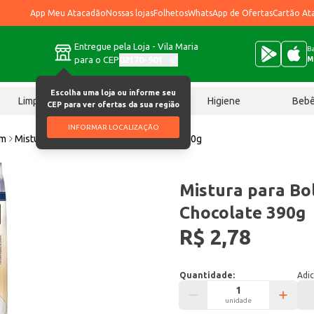
App Meu Atacadão
Nossas lojas
Folhetos
WhatsApp de Ofertas
Cartão At
Entregue pela Loja - Vila Maria
Ba
para o CEP
02170-901
M
Escolha uma loja ou informe seu
Limpeza
Chocolates
Higiene
Beb
CEP para ver ofertas da sua região
INFORMAR LOCALIZAÇÃO
im
Mistura para Bolo Itaiquara Chocolate 390g
Mistura para Bol
Chocolate 390g
R$ 2,78
Quantidade:
Adic
unidade