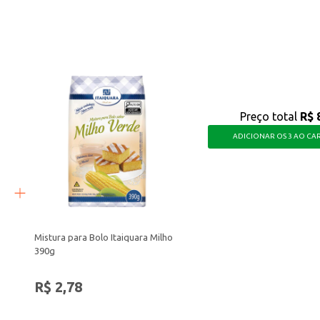
isa sem abrir mão do sabor, garantindo bolos deliciosos e feitos com facilidad
Preço total
R$ 
ADICIONAR OS 3 AO CA
Mistura para Bolo Itaiquara Milho
390g
R$ 2,78