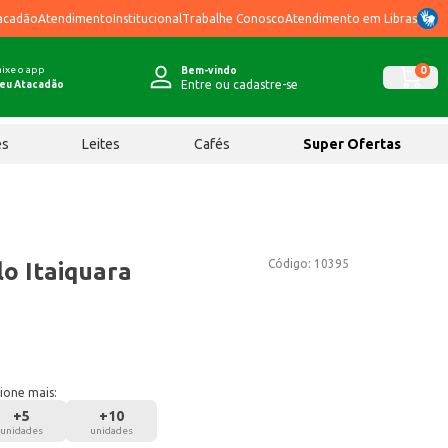
acadão
Atendimento
Institucional
Trabalhe Conosco
Atendimento em Libras
ixe o app
0
Bem-vindo
Entre ou cadastre-se
eu Atacadão
ês
Leites
Cafés
Super Ofertas
Código:
10395
o Itaiquara
ione mais:
+
5
+
10
unidades
unidades