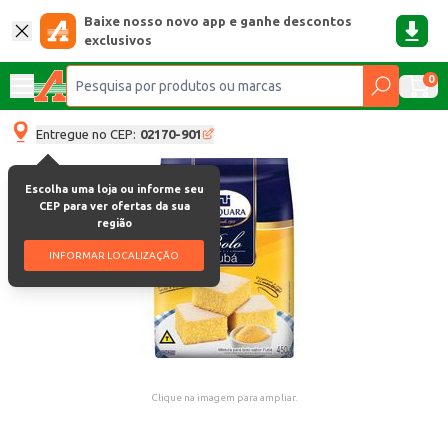
Baixe nosso novo app e ganhe descontos
exclusivos
0
Entregue no CEP:
02170-901
Escolha uma loja ou informe seu
CEP para ver ofertas da sua
região
INFORMAR LOCALIZAÇÃO
Clique na imagem para ampliar.