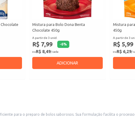
a Chocolate
Mistura para Bolo Dona Benta
Mistura para
Chocolate 450g
450g
A partir de 3 unid.
A partir de 3 un
R$ 7,99
R$ 5,99
-
6
%
R$ 8,49
R$ 6,29
ou
/ cada
ou
/ 
ADICIONAR
ta o processo de confeitaria, reduzindo o tempo de preparo e garantindo resultados
o em pequena escala para revenda em padarias e confeitarias até o preparo doméstico
dução de bolos.
eventos.