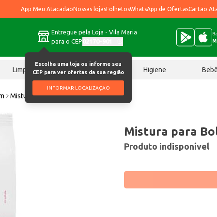
App Meu Atacadão
Nossas lojas
Folhetos
WhatsApp de Ofertas
Cartão At
Entregue pela Loja - Vila Maria
Ba
para o CEP
02170-901
M
Escolha uma loja ou informe seu
Limpeza
Chocolates
Higiene
Beb
CEP para ver ofertas da sua região
INFORMAR LOCALIZAÇÃO
im
Mistura para Bolo Italac Festa 400g
Mistura para Bol
Produto indisponível