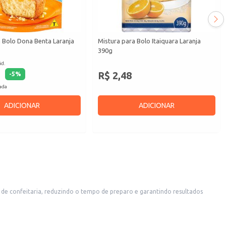
 Bolo Dona Benta Laranja
Mistura para Bolo Itaiquara Laranja
390g
id.
R$ 2,48
-
5
%
cada
ADICIONAR
ADICIONAR
 de bolos para ocasiões especiais.