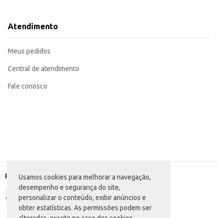
Pode ser utilizada em estabelecimentos comerciais como restaurantes e ca
A Mistura para Bolo Italac Festa proporciona praticidade e conveniência, sem comprometer o sabor e a qualidade do produto fi
eficiente para diversas aplicações.
Atendimento
Marca: Italac
Departamento: Mercearia
Categoria: Mistura de bolo, mousse e pudim
Meus pedidos
Conteúdo: 400g
EAN: 7898080641595
Central de atendimento
Fale conosco
Formas de pagamento
Usamos cookies para melhorar a navegação,
desempenho e segurança do site,
personalizar o conteúdo, exibir anúncios e
obter estatísticas. As permissões podem ser