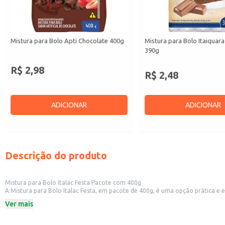
Mistura para Bolo Apti Chocolate 400g
Mistura para Bolo Itaiquar
390g
R$ 2,98
R$ 2,48
ADICIONAR
ADICIONAR
Descrição do produto
Mistura para Bolo Italac Festa Pacote com 400g
A Mistura para Bolo Italac Festa, em pacote de 400g, é uma opção prática e eficiente para o preparo de bolos saborosos. Sua formulação facili
consistentes. Ideal para uso em diversos contextos, desde a produçã
Ver mais
Dicas de uso:
Ideal para confeitarias e padarias que buscam praticidade e eficiência na pro
Perfeita para uso doméstico, simplificando o preparo de bolos para festas e 