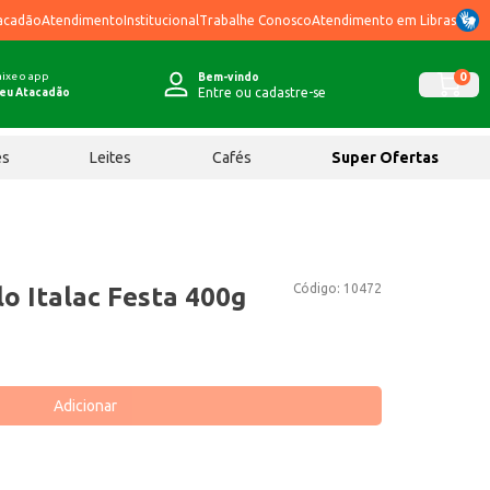
acadão
Atendimento
Institucional
Trabalhe Conosco
Atendimento em Libras
ixe o app
0
Bem-vindo
Entre ou cadastre-se
eu Atacadão
ês
Leites
Cafés
Super Ofertas
Código:
10472
o Italac Festa 400g
Adicionar