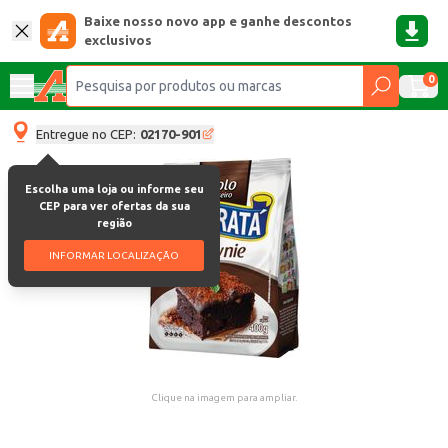
Baixe nosso novo app e ganhe descontos
exclusivos
0
Entregue no CEP:
02170-901
Escolha uma loja ou informe seu
CEP para ver ofertas da sua
região
INFORMAR LOCALIZAÇÃO
Clique na imagem para ampliar.