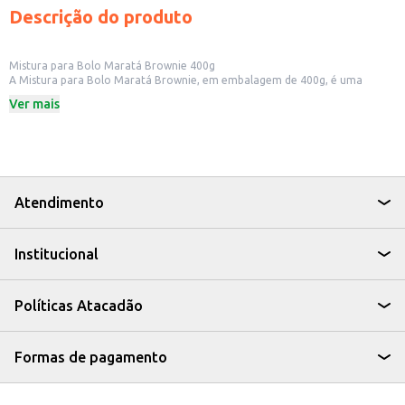
Descrição do produto
Mistura para Bolo Maratá Brownie 400g
A Mistura para Bolo Maratá Brownie, em embalagem de 400g, é uma
opção prática para quem busca preparar um brownie caseiro de maneira
Ver mais
rápida e fácil. Ideal para quem deseja oferecer um doce saboroso em casa
ou em estabelecimentos comerciais.
Dicas de Uso:
Preparo rápido para sobremesas em casa.
Ideal para lanchonetes e cafeterias que desejam oferecer brownies frescos.
Pode ser utilizada em receitas de bolos e tortas.
A Mistura para Bolo Maratá Brownie oferece a combinação perfeita de
Atendimento
praticidade e sabor, sendo uma escolha eficiente para quem busca um
brownie caseiro com o sabor que agrada a todos os paladares.
Institucional
Políticas Atacadão
Formas de pagamento