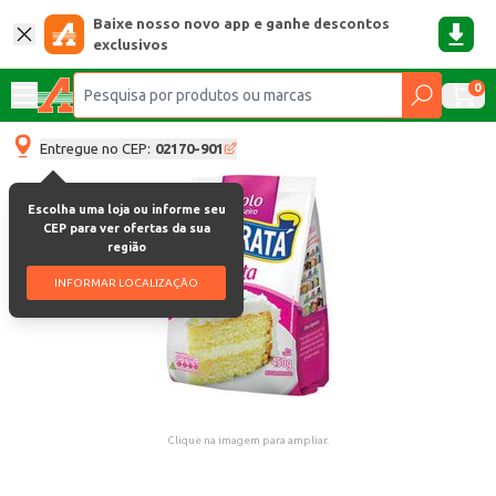
Baixe nosso novo app e ganhe descontos
exclusivos
0
Entregue no CEP:
02170-901
Escolha uma loja ou informe seu
CEP para ver ofertas da sua
região
INFORMAR LOCALIZAÇÃO
Clique na imagem para ampliar.