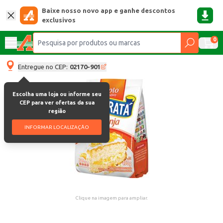
Baixe nosso novo app e ganhe descontos
exclusivos
0
Entregue no CEP:
02170-901
Escolha uma loja ou informe seu
CEP para ver ofertas da sua
região
INFORMAR LOCALIZAÇÃO
Clique na imagem para ampliar.