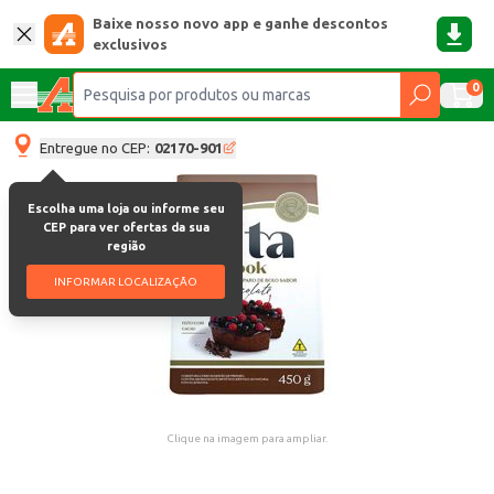
Baixe nosso novo app e ganhe descontos
exclusivos
0
Entregue no CEP:
02170-901
Escolha uma loja ou informe seu
CEP para ver ofertas da sua
região
INFORMAR LOCALIZAÇÃO
Clique na imagem para ampliar.