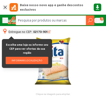
Baixe nosso novo app e ganhe descontos
exclusivos
0
Entregue no CEP:
02170-901
Escolha uma loja ou informe seu
CEP para ver ofertas da sua
região
INFORMAR LOCALIZAÇÃO
Clique na imagem para ampliar.