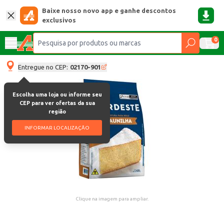
Baixe nosso novo app e ganhe descontos
exclusivos
0
Entregue no CEP:
02170-901
Escolha uma loja ou informe seu
CEP para ver ofertas da sua
região
INFORMAR LOCALIZAÇÃO
Clique na imagem para ampliar.