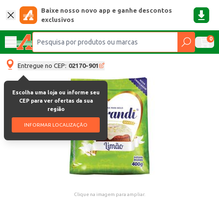
Baixe nosso novo app e ganhe descontos
exclusivos
0
Entregue no CEP:
02170-901
Escolha uma loja ou informe seu
CEP para ver ofertas da sua
região
INFORMAR LOCALIZAÇÃO
Clique na imagem para ampliar.