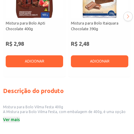
Mistura para Bolo Apti
Mistura para Bolo Itaiquara
Chocolate 400g
Chocolate 390g
R$ 2,98
R$ 2,48
ADICIONAR
ADICIONAR
Descrição do produto
Mistura para Bolo Vilma Festa 400g
A Mistura para Bolo Vilma Festa, com embalagem de 400g, é uma opção
prática para quem busca preparar bolos saborosos de forma rápida e fácil.
Ver mais
Ideal para uso doméstico, a mistura facilita o preparo de bolos para
diversas ocasiões, desde um simples lanche até celebrações especiais.
Dicas de Uso: