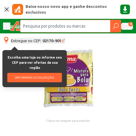
Baixe nosso novo app e ganhe descontos
exclusivos
0
Entregue no CEP:
02170-901
Escolha uma loja ou informe seu
CEP para ver ofertas da sua
região
INFORMAR LOCALIZAÇÃO
Clique na imagem para ampliar.