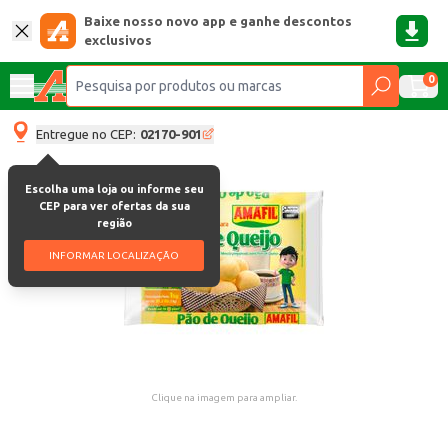
Baixe nosso novo app e ganhe descontos
exclusivos
0
Entregue no CEP:
02170-901
Escolha uma loja ou informe seu
CEP para ver ofertas da sua
região
INFORMAR LOCALIZAÇÃO
Clique na imagem para ampliar.