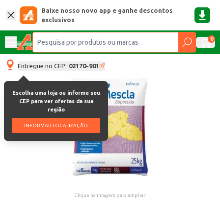
Baixe nosso novo app e ganhe descontos
exclusivos
0
Entregue no CEP:
02170-901
Escolha uma loja ou informe seu
CEP para ver ofertas da sua
região
INFORMAR LOCALIZAÇÃO
Clique na imagem para ampliar.