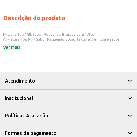
Descrição do produto
Mistura Top Milk Sabor Requeijão Bisnaga com 1,8kg
A Mistura Top Milk Sabor Requeijão possui textura cremosa e sabor
marcante, sendo ideal para recheios, coberturas e diversas aplicações
Ver mais
culinárias. Sua embalagem em bisnaga de 1,8kg facilita o manuseio e
proporciona praticidade para uso profissional e doméstico.
Dicas de Uso:
Ideal para rechear salgados, lanches e tortas.
Perfeita para pizzas, esfihas e sanduíches.
Pronta para uso, facilitando o preparo das receitas.
Após aberta, conserve conforme as orientações da embalagem.
Atendimento
A Mistura Top Milk Sabor Requeijão combina cremosidade, praticidade e
excelente rendimento para enriquecer diversas preparações.
Institucional
Políticas Atacadão
Formas de pagamento