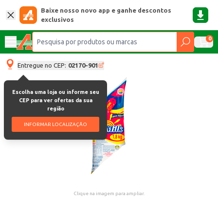
Baixe nosso novo app e ganhe descontos
exclusivos
0
Entregue no CEP:
02170-901
Escolha uma loja ou informe seu
CEP para ver ofertas da sua
região
INFORMAR LOCALIZAÇÃO
Clique na imagem para ampliar.