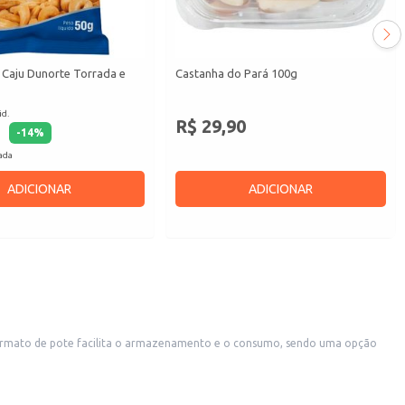
 Caju Dunorte Torrada e
Castanha do Pará 100g
id.
R$ 29,90
-
14
%
cada
ADICIONAR
ADICIONAR