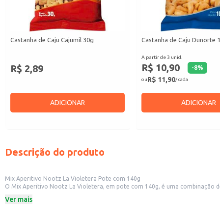
Castanha de Caju Cajumil 30g
Castanha de Caju Dunorte 
A partir de 3 unid.
R$ 10,90
R$ 2,89
-
8
%
R$ 11,90
ou
/ cada
ADICIONAR
ADICIONAR
Descrição do produto
Mix Aperitivo Nootz La Violetera Pote com 140g
O Mix Aperitivo Nootz La Violetera, em pote com 140g, é uma combinação de frutas secas e processadas ideal para diversas ocasi
conveniente para estabelecimentos comerciais como bares, restaurantes e lojas de conveniência que oferecem petiscos aos
Ver mais
empórios.
Dicas de uso:
Sirva como acompanhamento para bebidas em bares e restaurantes.