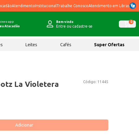
acadão
Atendimento
Institucional
Trabalhe Conosco
Atendimento em Libras
ixe o app
0
Bem-vindo
Entre ou cadastre-se
eu Atacadão
ês
Leites
Cafés
Super Ofertas
Código:
11445
otz La Violetera
Adicionar