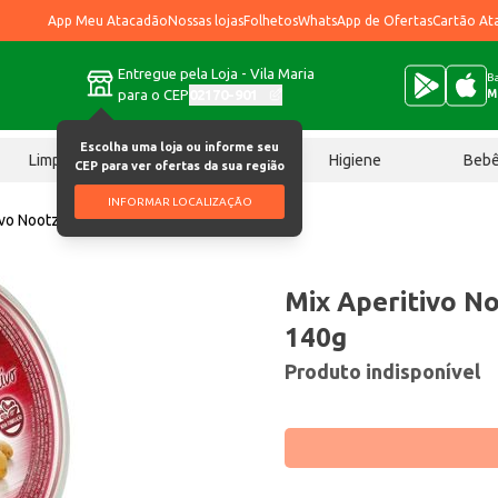
App Meu Atacadão
Nossas lojas
Folhetos
WhatsApp de Ofertas
Cartão At
Entregue pela Loja - Vila Maria
Ba
para o CEP
02170-901
M
Escolha uma loja ou informe seu
Limpeza
Chocolates
Higiene
Beb
CEP para ver ofertas da sua região
INFORMAR LOCALIZAÇÃO
ivo Nootz La Violetera 140g
Mix Aperitivo No
140g
Produto indisponível