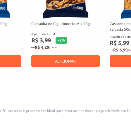
100g
Castanha de Caju Dunorte Mix 50g
Castanha de
salgada 50g
A partir de 3 unid.
A partir de 3 un
R$ 3,99
-
7
%
R$ 5,99
R$ 4,29
ou
/ cada
R$ 6,99
ou
/ 
ADICIONAR
ões. Sua praticidade em formato de pote facilita o armazenamento e o consumo, sendo uma opção
 seus clientes. Também é uma boa escolha para revenda em pequenos comércios, como mercearias e