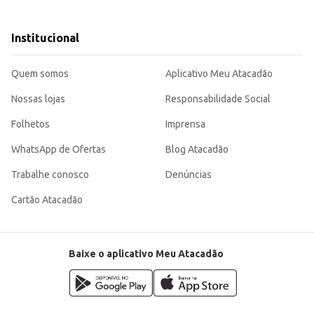
e sobremesas.
Institucional
versátil e saborosa, atendendo às necessidades de diferentes tipos de estabe
 e de fácil consumo.
Quem somos
Aplicativo Meu Atacadão
Nossas lojas
Responsabilidade Social
Folhetos
Imprensa
WhatsApp de Ofertas
Blog Atacadão
Trabalhe conosco
Denúncias
Cartão Atacadão
Baixe o aplicativo Meu Atacadão