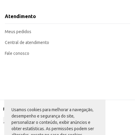
Ofereça como petisco em eventos e festas.
Utilize como ingrediente em receitas, adicionando sabor e textura a pratos 
Ideal para revenda em lojas de produtos naturais e mercearias.
Atendimento
O Mix Aperitivo Nootz La Violetera proporciona uma experiência de consumo 
oferece uma opção prática e atrativa para quem busca um aperitivo saboroso
Marca: La Violetera
Meus pedidos
Departamento: Hortifrúti
Categoria: Fruta seca e processada
Conteúdo: 140g
Central de atendimento
EAN: 7891089441630
Fale conosco
Formas de pagamento
Usamos cookies para melhorar a navegação,
desempenho e segurança do site,
personalizar o conteúdo, exibir anúncios e
obter estatísticas. As permissões podem ser