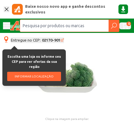
Baixe nosso novo app e ganhe descontos
exclusivos
0
Entregue no CEP:
02170-901
Escolha uma loja ou informe seu
CEP para ver ofertas da sua
região
INFORMAR LOCALIZAÇÃO
Clique na imagem para ampliar.