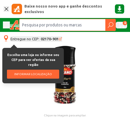
Baixe nosso novo app e ganhe descontos
exclusivos
0
Entregue no CEP:
02170-901
Escolha uma loja ou informe seu
CEP para ver ofertas da sua
região
INFORMAR LOCALIZAÇÃO
Clique na imagem para ampliar.